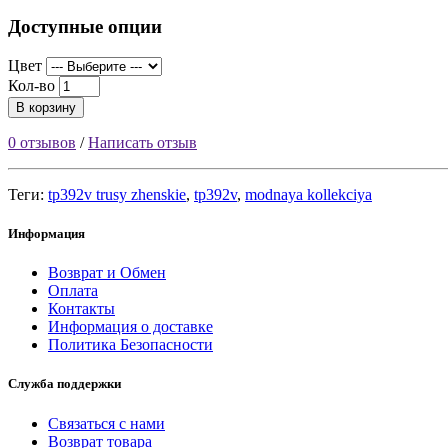
Доступные опции
Цвет
Кол-во
В корзину
0 отзывов
/
Написать отзыв
Теги:
tp392v trusy zhenskie
,
tp392v
,
modnaya kollekciya
Информация
Возврат и Обмен
Оплата
Контакты
Информация о доставке
Политика Безопасности
Служба поддержки
Связаться с нами
Возврат товара