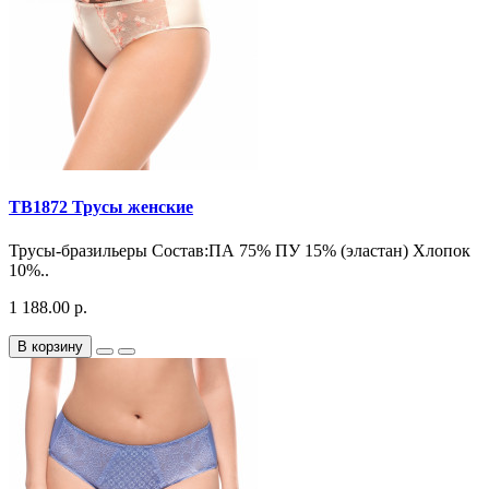
TB1872 Трусы женские
Трусы-бразильеры Состав:ПА 75% ПУ 15% (эластан) Хлопок
10%..
1 188.00 р.
В корзину